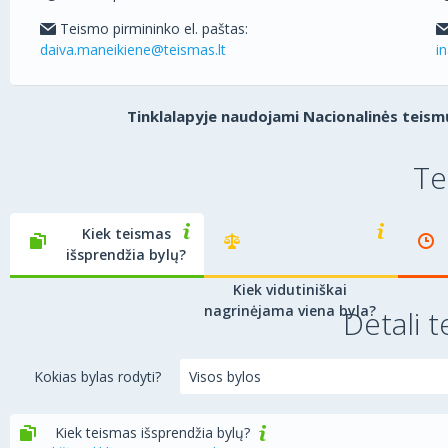
Teismo pirmininko el. paštas:
daiva.maneikiene@teismas.lt
i
Tinklalapyje naudojami Nacionalinės teismų
Te
Kiek teismas
išsprendžia bylų?
Kiek vidutiniškai
nagrinėjama viena byla?
Detali t
Kokias bylas rodyti?
Kiek teismas išsprendžia bylų?