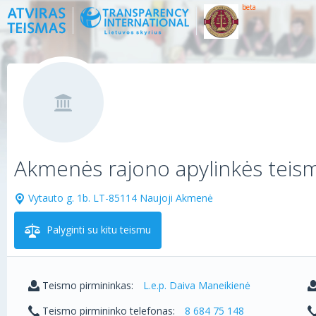
beta
Akmenės rajono apylinkės teis
Vytauto g. 1b. LT-85114 Naujoji Akmenė
Palyginti su kitu teismu
Teismo pirmininkas:
L.e.p. Daiva Maneikienė
Teismo pirmininko telefonas:
8 684 75 148