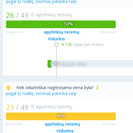
pagal šį rodiklį, teismas patenka tarp
26
/
49
Iš apylinkių teismų
53%
apylinkių teismų
daugiausiai
mažiausiai
Vidurkis
8 130
bylas per metus
3 761
bylas per metus
Kiek vidutiniškai nagrinėjama viena byla?
pagal šį rodiklį, teismas patenka tarp
23
/
49
Iš apylinkių teismų
46%
apylinkių teismų
greičiausiai
lėčiausiai
Vidurkis