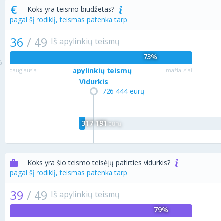
Koks yra teismo biudžetas?
pagal šį rodiklį, teismas patenka tarp
36
/
49
Iš apylinkių teismų
73%
apylinkių teismų
daugiausiai
mažiausiai
Vidurkis
726 444 eurų
317 191
eurų
Koks yra šio teismo teisėjų patirties vidurkis?
pagal šį rodiklį, teismas patenka tarp
39
/
49
Iš apylinkių teismų
79%