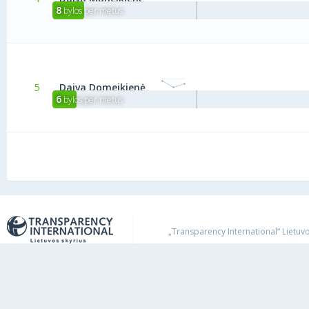
8
bylos per metus
5
Daiva Domeikienė
6
bylos per metus
„Transparency International“ Lietuvos