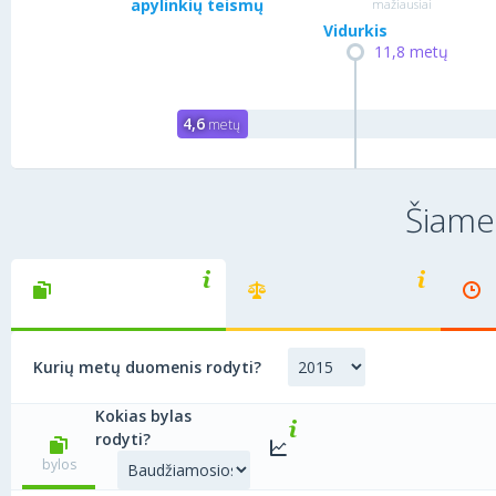
apylinkių teismų
mažiausiai
Vidurkis
11,8 metų
4,6
metų
Šiame
Kiek bylų
Kiek vidutiniškai
išnagrinėja teisėjai?
Kurių metų duomenis rodyti?
nagrinėjama viena byla?
Kokias bylas
rodyti?
bylos