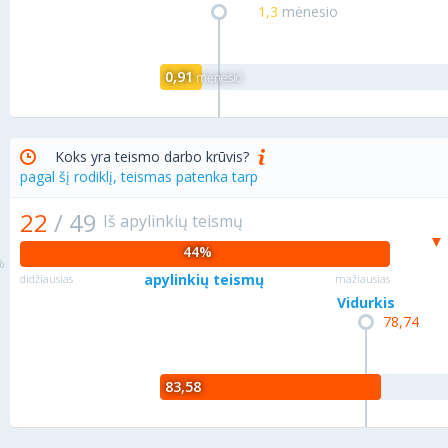
1,3
mėnesio
0,91
mėnesio
Koks yra teismo darbo krūvis?
pagal šį rodiklį, teismas patenka tarp
22
/
49
Iš apylinkių teismų
44%
apylinkių teismų
didžiausias
mažiausias
Vidurkis
78,74
83,58