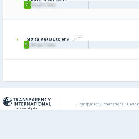
7
bylos per metus
5
Sigita Kazlauskienė
5
bylos per metus
„Transparency International“ Lietuvos