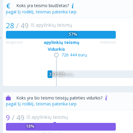
Koks yra teismo biudžetas?
pagal šį rodiklį, teismas patenka tarp
28
/
49
Iš apylinkių teismų
57%
apylinkių teismų
daugiausiai
mažiausiai
Vidurkis
726 444 eurų
333 525
eurų
Koks yra šio teismo teisėjų patirties vidurkis?
pagal šį rodiklį, teismas patenka tarp
9
/
49
Iš apylinkių teismų
18%