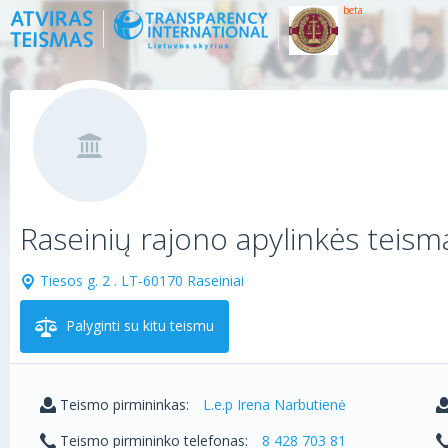
beta
Raseinių rajono apylinkės teism
Tiesos g. 2 . LT-60170 Raseiniai
Palyginti su kitu teismu
Teismo pirmininkas:
L.e.p Irena Narbutienė
Teismo pirmininko telefonas:
8 428 703 81