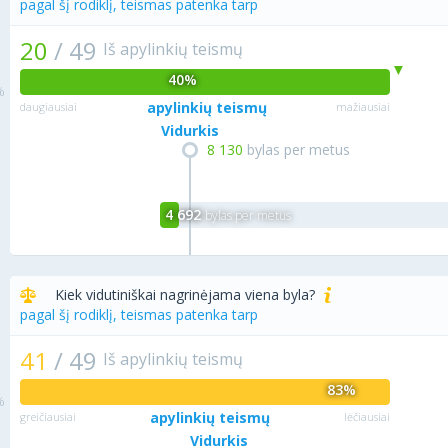
pagal šį rodiklį, teismas patenka tarp
20
/
49
Iš apylinkių teismų
40%
apylinkių teismų
daugiausiai
mažiausiai
Vidurkis
8 130
bylas per metus
4 692
bylas per metus
Kiek vidutiniškai nagrinėjama viena byla?
pagal šį rodiklį, teismas patenka tarp
41
/
49
Iš apylinkių teismų
83%
apylinkių teismų
greičiausiai
lėčiausiai
Vidurkis