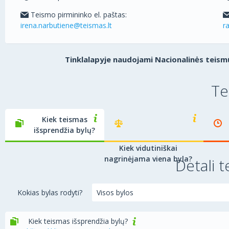
Teismo pirmininko el. paštas:
irena.narbutiene@teismas.lt
r
Tinklalapyje naudojami Nacionalinės teismų
Te
Kiek teismas
išsprendžia bylų?
Kiek vidutiniškai
nagrinėjama viena byla?
Detali t
Kokias bylas rodyti?
Kiek teismas išsprendžia bylų?