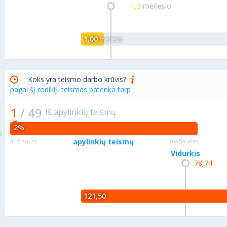
1,3
mėnesio
1,00
mėnesio
Koks yra teismo darbo krūvis?
pagal šį rodiklį, teismas patenka tarp
1
/
49
Iš apylinkių teismų
2%
apylinkių teismų
didžiausias
mažiausias
Vidurkis
78,74
121,50