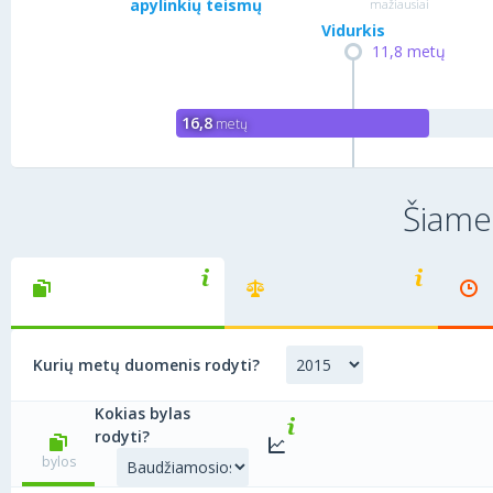
apylinkių teismų
mažiausiai
Vidurkis
11,8 metų
16,8
metų
Šiame
Kiek bylų
Kiek vidutiniškai
išnagrinėja teisėjai?
Kurių metų duomenis rodyti?
nagrinėjama viena byla?
Kokias bylas
rodyti?
bylos