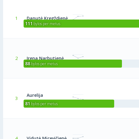
1
Danutė Kregždienė
111
bylos per metus
2
Irena Narbutienė
88
bylos per metus
Aurelija
3
Petkevičienė
81
bylos per metus
4
Vidutė Micevičienė