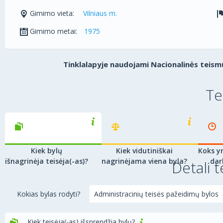
Gimimo vieta:
Vilniaus m.
Gimimo metai:
1975
Tinklalapyje naudojami Nacionalinės teismų
Te
Kiek bylų
Kiek vidutiniškai
Koks yr
išnagrinėja teisėja(-as)?
nagrinėjama viena byla?
dar
Detali t
Kokias bylas rodyti?
Kiek teisėja(-as) išsprendžia bylų?