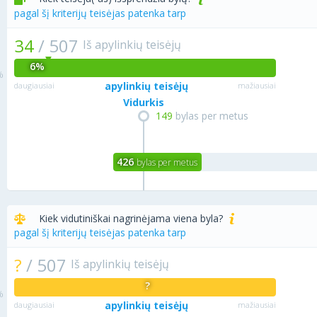
pagal šį kriterijų teisėjas patenka tarp
34
/
507
Iš apylinkių teisėjų
6%
apylinkių teisėjų
daugiausiai
mažiausiai
Vidurkis
149
bylas per metus
426
bylas per metus
Kiek vidutiniškai nagrinėjama viena byla?
pagal šį kriterijų teisėjas patenka tarp
?
/
507
Iš apylinkių teisėjų
?
apylinkių teisėjų
daugiausiai
mažiausiai