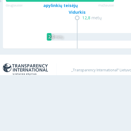
apylinkių teisėjų
daugiausiai
mažiausiai
Vidurkis
12,8
metų
2,0
metų
„Transparency International“ Lietuvos