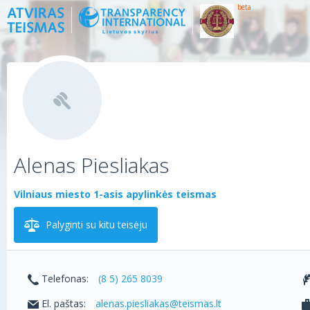
beta
Alenas Piesliakas
Vilniaus miesto 1-asis apylinkės teismas
Palyginti su kitu teisėju
Telefonas:
(8 5) 265 8039
El. paštas:
alenas.piesliakas@teismas.lt