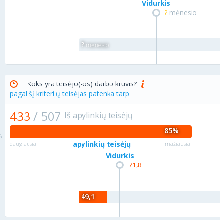
Vidurkis
?
mėnesio
?
mėnesio
Koks yra teisėjo(-os) darbo krūvis?
pagal šį kriterijų teisėjas patenka tarp
433
/
507
Iš apylinkių teisėjų
85%
apylinkių teisėjų
daugiausiai
mažiausiai
Vidurkis
71,8
49,1