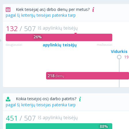
Kiek teisėja(-as) dirbo dienų per metus?
pagal šį kriterijų teisėjas patenka tarp
132
/
507
Iš apylinkių teisėjų
26%
apylinkių teisėjų
daugiausiai
mažiausiai
Vidurkis
19
218
dienų
Kokia teisėjo(-os) darbo patirtis?
pagal šį kriterijų teisėjas patenka tarp
451
/
507
Iš apylinkių teisėjų
88%