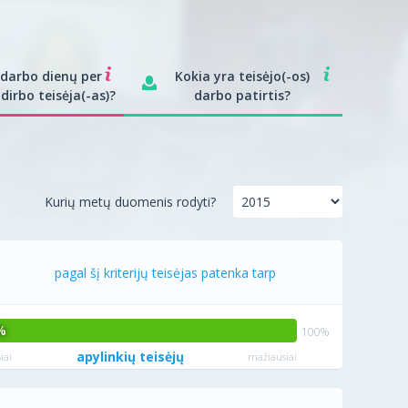
 darbo dienų per
Kokia yra teisėjo(-os)
dirbo teisėja(-as)?
darbo patirtis?
Kurių metų duomenis rodyti?
pagal šį kriterijų teisėjas patenka tarp
%
apylinkių teisėjų
iai
mažiausiai