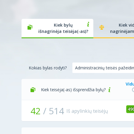
Kiek bylų
Kiek vi
išnagrinėja teisėja(-as)?
nagrinėjam
Kokias bylas rodyti?
Vid
Kiek teisėja(-as) išsprendžia bylų?
42
/
514
49
Iš apylinkių teisėjų