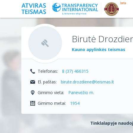
beta
Birutė Drozdie
Kauno apylinkės teismas
Telefonas:
8 (37) 466315
El. paštas:
birute.drozdiene@teismas.lt
Gimimo vieta:
Panevėžio m.
Gimimo metai:
1954
Tinklalapyje naudoj