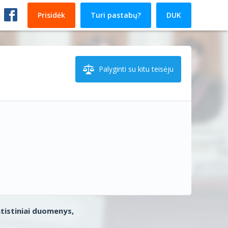
Prisidėk
Turi pastabų?
DUK
Palyginti su kitu teisėju
atistiniai duomenys,