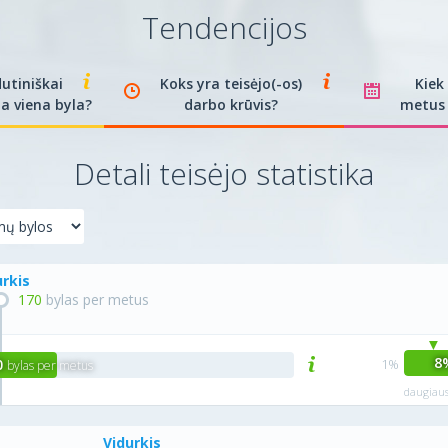
Tendencijos
dutiniškai
Koks yra teisėjo(-os)
Kiek
a viena byla?
darbo krūvis?
metus 
Detali teisėjo statistika
urkis
170
bylas per metus
8
0
bylas per metus
daugiaus
Vidurkis