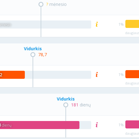
?
mėnesio
nesio
daugiaus
Vidurkis
78,7
2
daugiaus
Vidurkis
181
dienų
3
dienų
daugiaus