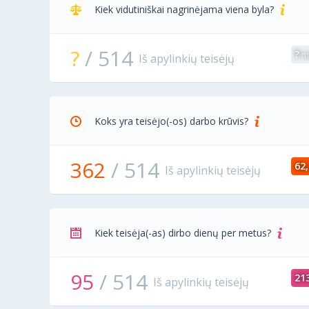
Kiek vidutiniškai nagrinėjama viena byla?
?
/
514
?
mė
Iš apylinkių teisėjų
Koks yra teisėjo(-os) darbo krūvis?
362
/
514
62,
Iš apylinkių teisėjų
Kiek teisėja(-as) dirbo dienų per metus?
95
/
514
21
Iš apylinkių teisėjų