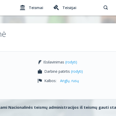
Teismai
Teisėjai
nė
Išsilavinimas
(rodyti)
Darbinė patirtis
(rodyti)
Kalbos:
Anglų. rusų
ami Nacionalinės teismų administracijos iš teismų gauti st