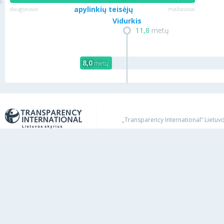
apylinkių teisėjų
daugiausiai
mažiausiai
Vidurkis
11,8
metų
8,0
metų
„Transparency International“ Lietuvos