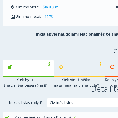
Gimimo vieta:
Šiaulių m.
Gimimo metai:
1973
Tinklalapyje naudojami Nacionalinės teismų
Te
Kiek bylų
Kiek vidutiniškai
Koks yr
išnagrinėja teisėja(-as)?
nagrinėjama viena byla?
dar
Detali t
Kokias bylas rodyti?
Kiek teisėja(-as) išsprendžia bylų?