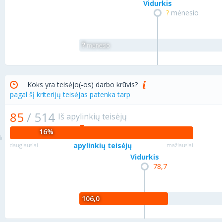
Vidurkis
?
mėnesio
?
mėnesio
Koks yra teisėjo(-os) darbo krūvis?
pagal šį kriterijų teisėjas patenka tarp
85
/
514
Iš apylinkių teisėjų
16%
apylinkių teisėjų
daugiausiai
mažiausiai
Vidurkis
78,7
106,0