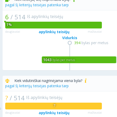
pagal šį kriterijų teisėjas patenka tarp
6
/
514
Iš apylinkių teisėjų
1%
apylinkių teisėjų
daugiausiai
mažiausiai
Vidurkis
394
bylas per metus
1043
bylas per metus
Kiek vidutiniškai nagrinėjama viena byla?
pagal šį kriterijų teisėjas patenka tarp
?
/
514
Iš apylinkių teisėjų
?
apylinkių teisėjų
daugiausiai
mažiausiai