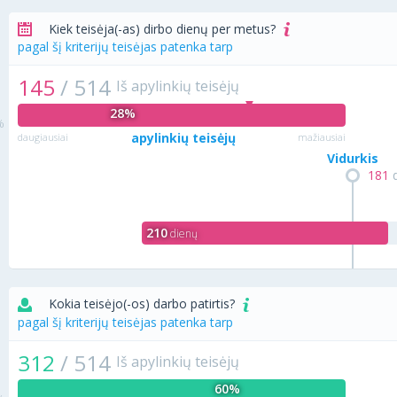
Kiek teisėja(-as) dirbo dienų per metus?
pagal šį kriterijų teisėjas patenka tarp
145
/
514
Iš apylinkių teisėjų
28%
apylinkių teisėjų
daugiausiai
mažiausiai
Vidurkis
181
d
210
dienų
Kokia teisėjo(-os) darbo patirtis?
pagal šį kriterijų teisėjas patenka tarp
312
/
514
Iš apylinkių teisėjų
60%