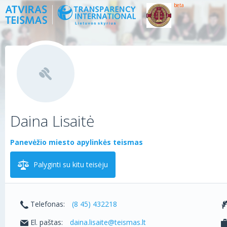
beta
Daina Lisaitė
Panevėžio miesto apylinkės teismas
Palyginti su kitu teisėju
Telefonas:
(8 45) 432218
El. paštas:
daina.lisaite@teismas.lt