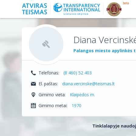
beta
Diana Vercinsk
Palangos miesto apylinkės 
Telefonas:
(8 460) 52 403
El. paštas:
diana.vercinske@teismas.lt
Gimimo vieta:
Klaipėdos m.
Gimimo metai:
1970
Tinklalapyje naudoj