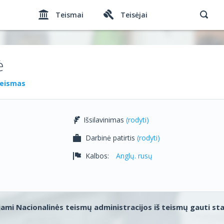
Teismai
Teisėjai
ė
teismas
Išsilavinimas
(rodyti)
Darbinė patirtis
(rodyti)
Kalbos:
Anglų. rusų
ami Nacionalinės teismų administracijos iš teismų gauti st