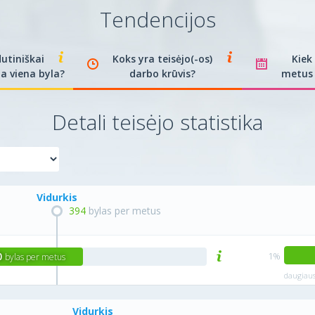
Tendencijos
dutiniškai
Koks yra teisėjo(-os)
Kiek
a viena byla?
darbo krūvis?
metus 
Detali teisėjo statistika
Vidurkis
394
bylas per metus
0
bylas per metus
daugiaus
Vidurkis