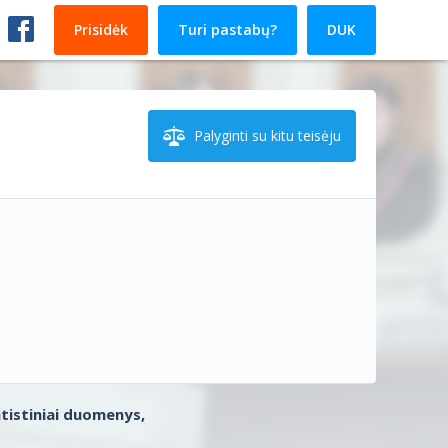
Prisidėk
Turi pastabų?
DUK
Palyginti su kitu teisėju
atistiniai duomenys,