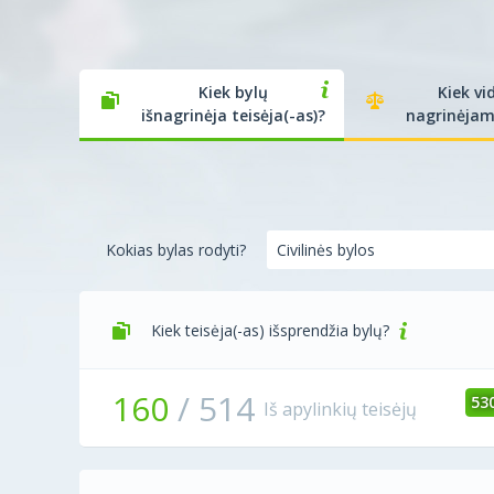
Kiek bylų
Kiek vi
išnagrinėja teisėja(-as)?
nagrinėjam
Kokias bylas rodyti?
Kiek teisėja(-as) išsprendžia bylų?
160
/
514
53
Iš apylinkių teisėjų