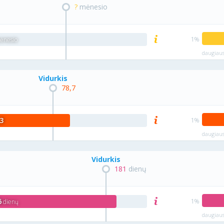
?
mėnesio
nesio
daugiaus
Vidurkis
78,7
3
daugiaus
Vidurkis
181
dienų
6
dienų
daugiaus