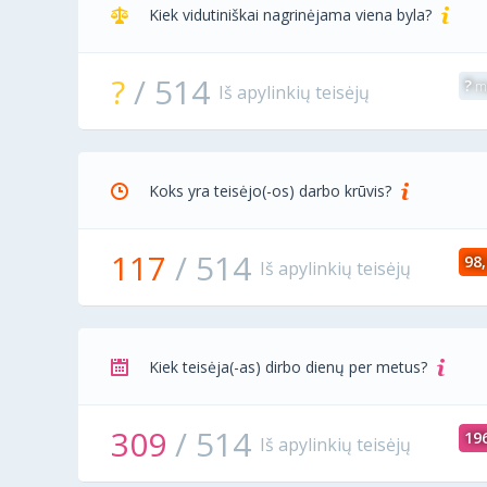
Kiek vidutiniškai nagrinėjama viena byla?
?
/
514
?
mė
Iš apylinkių teisėjų
Koks yra teisėjo(-os) darbo krūvis?
117
/
514
98,
Iš apylinkių teisėjų
Kiek teisėja(-as) dirbo dienų per metus?
309
/
514
19
Iš apylinkių teisėjų