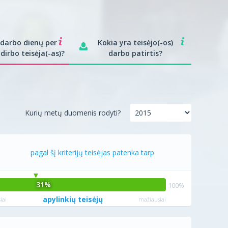
 darbo dienų per
Kokia yra teisėjo(-os)
dirbo teisėja(-as)?
darbo patirtis?
Kurių metų duomenis rodyti?
pagal šį kriterijų teisėjas patenka tarp
31%
apylinkių teisėjų
iai
mažiausiai