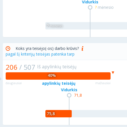
Vidurkis
?
mėnesio
?
mėnesio
Koks yra teisėjo(-os) darbo krūvis?
pagal šį kriterijų teisėjas patenka tarp
206
/
507
Iš apylinkių teisėjų
40%
apylinkių teisėjų
daugiausiai
mažiausiai
Vidurkis
71,8
75,8