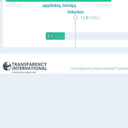
apylinkių teisėjų
daugiausiai
mažiausiai
Vidurkis
12,8
metų
8,0
metų
„Transparency International“ Lietuvos