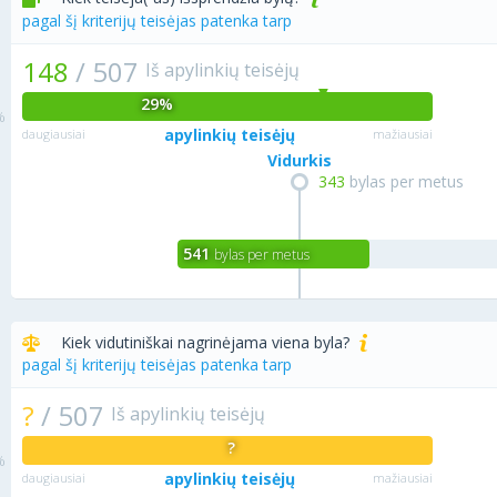
pagal šį kriterijų teisėjas patenka tarp
148
/
507
Iš apylinkių teisėjų
29%
apylinkių teisėjų
daugiausiai
mažiausiai
Vidurkis
343
bylas per metus
541
bylas per metus
Kiek vidutiniškai nagrinėjama viena byla?
pagal šį kriterijų teisėjas patenka tarp
?
/
507
Iš apylinkių teisėjų
?
apylinkių teisėjų
daugiausiai
mažiausiai