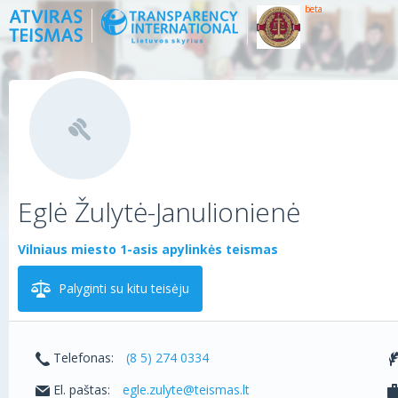
beta
Eglė Žulytė-Janulionienė
Vilniaus miesto 1-asis apylinkės teismas
Palyginti su kitu teisėju
Telefonas:
(8 5) 274 0334
El. paštas:
egle.zulyte@teismas.lt