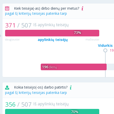
Kiek teisėja(-as) dirbo dienų per metus?
pagal šį kriterijų teisėjas patenka tarp
371
/
507
Iš apylinkių teisėjų
73%
apylinkių teisėjų
daugiausiai
mažiausiai
Vidurkis
19
196
dienų
Kokia teisėjo(-os) darbo patirtis?
pagal šį kriterijų teisėjas patenka tarp
356
/
507
Iš apylinkių teisėjų
70%