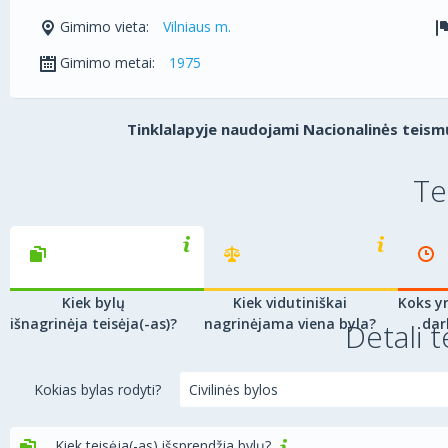
Gimimo vieta:
Vilniaus m.
Gimimo metai:
1975
Tinklalapyje naudojami Nacionalinės teismų
Te
Kiek bylų
Kiek vidutiniškai
Koks yr
išnagrinėja teisėja(-as)?
nagrinėjama viena byla?
dar
Detali t
Kokias bylas rodyti?
Kiek teisėja(-as) išsprendžia bylų?