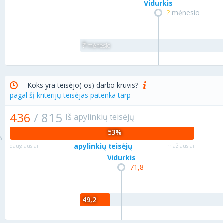
Vidurkis
?
mėnesio
?
mėnesio
Koks yra teisėjo(-os) darbo krūvis?
pagal šį kriterijų teisėjas patenka tarp
436
/
815
Iš apylinkių teisėjų
53%
apylinkių teisėjų
daugiausiai
mažiausiai
Vidurkis
71,8
49,2