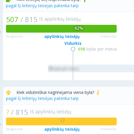
pagal šį kriterijų teisėjas patenka tarp
507
/
815
Iš apylinkių teisėjų
62%
apylinkių teisėjų
daugiausiai
mažiausiai
Vidurkis
698
bylas per metus
0
bylas per metus
Kiek vidutiniškai nagrinėjama viena byla?
pagal šį kriterijų teisėjas patenka tarp
?
/
815
Iš apylinkių teisėjų
?
apylinkių teisėjų
daugiausiai
mažiausiai