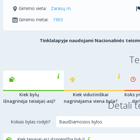
Gimimo vieta:
Zarasų m.
Gimimo metai:
1963
Tinklalapyje naudojami Nacionalinės teismų
Te
Kiek bylų
Kiek vidutiniškai
Koks yr
išnagrinėja teisėja(-as)?
nagrinėjama viena byla?
dar
Detali t
Kokias bylas rodyti?
Kiek teisėja(-as) išsprendžia bylų?