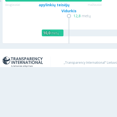
apylinkių teisėjų
daugiausiai
mažiausiai
Vidurkis
12,8
metų
10,0
metų
„Transparency International“ Lietuvos