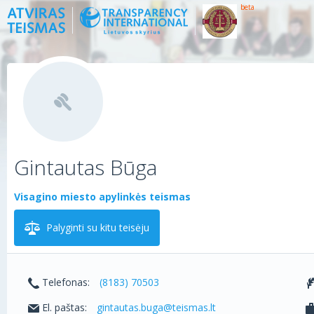
beta
Gintautas Būga
Visagino miesto apylinkės teismas
Palyginti su kitu teisėju
Telefonas:
(8183) 70503
El. paštas:
gintautas.buga@teismas.lt