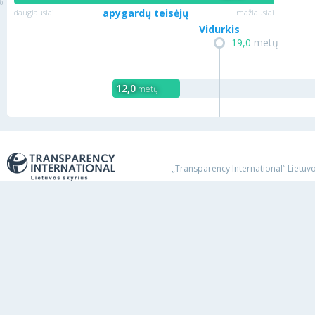
apygardų teisėjų
daugiausiai
mažiausiai
Vidurkis
19,0
metų
12,0
metų
„Transparency International“ Lietuvos