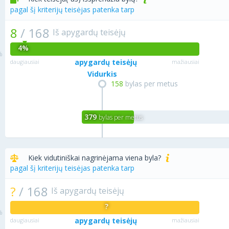
pagal šį kriterijų teisėjas patenka tarp
8
/
168
Iš apygardų teisėjų
4%
apygardų teisėjų
daugiausiai
mažiausiai
Vidurkis
158
bylas per metus
379
bylas per metus
Kiek vidutiniškai nagrinėjama viena byla?
pagal šį kriterijų teisėjas patenka tarp
?
/
168
Iš apygardų teisėjų
?
apygardų teisėjų
daugiausiai
mažiausiai