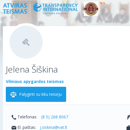
beta
Jelena Šiškina
Vilniaus apygardos teismas
Palyginti su kitu teisėju
Telefonas:
(8 5) 268 8067
El. paštas:
j.siskina@vat.lt