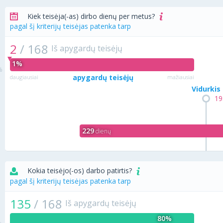
Kiek teisėja(-as) dirbo dienų per metus?
pagal šį kriterijų teisėjas patenka tarp
2
/
168
Iš apygardų teisėjų
1%
apygardų teisėjų
daugiausiai
mažiausiai
Vidurkis
19
229
dienų
Kokia teisėjo(-os) darbo patirtis?
pagal šį kriterijų teisėjas patenka tarp
135
/
168
Iš apygardų teisėjų
80%