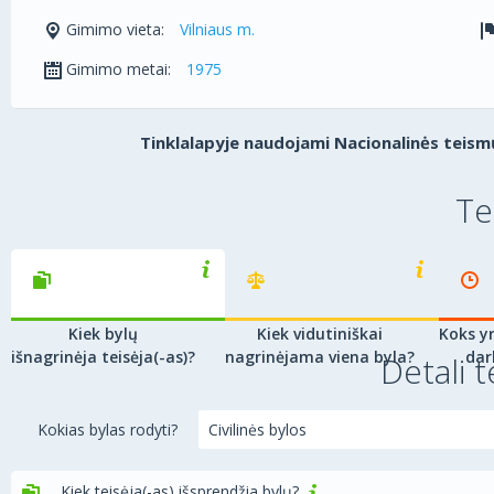
Gimimo vieta:
Vilniaus m.
Gimimo metai:
1975
Tinklalapyje naudojami Nacionalinės teismų
Te
Kiek bylų
Kiek vidutiniškai
Koks yr
išnagrinėja teisėja(-as)?
nagrinėjama viena byla?
dar
Detali t
Kokias bylas rodyti?
Kiek teisėja(-as) išsprendžia bylų?