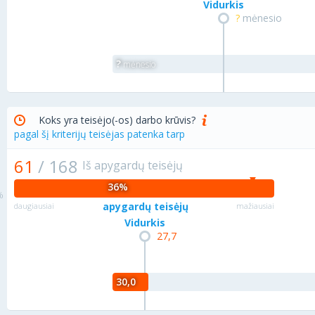
Vidurkis
?
mėnesio
?
mėnesio
Koks yra teisėjo(-os) darbo krūvis?
pagal šį kriterijų teisėjas patenka tarp
61
/
168
Iš apygardų teisėjų
36%
apygardų teisėjų
daugiausiai
mažiausiai
Vidurkis
27,7
30,0