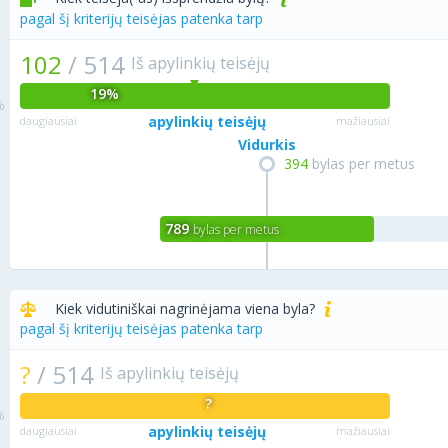
pagal šį kriterijų teisėjas patenka tarp
102
/
514
Iš apylinkių teisėjų
19%
apylinkių teisėjų
daugiausiai
mažiausiai
Vidurkis
394
bylas per metus
789
bylas per metus
Kiek vidutiniškai nagrinėjama viena byla?
pagal šį kriterijų teisėjas patenka tarp
?
/
514
Iš apylinkių teisėjų
?
apylinkių teisėjų
daugiausiai
mažiausiai