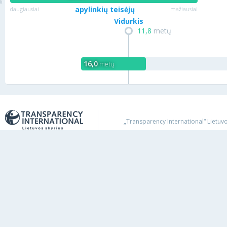
apylinkių teisėjų
daugiausiai
mažiausiai
Vidurkis
11,8
metų
16,0
metų
„Transparency International“ Lietuvos