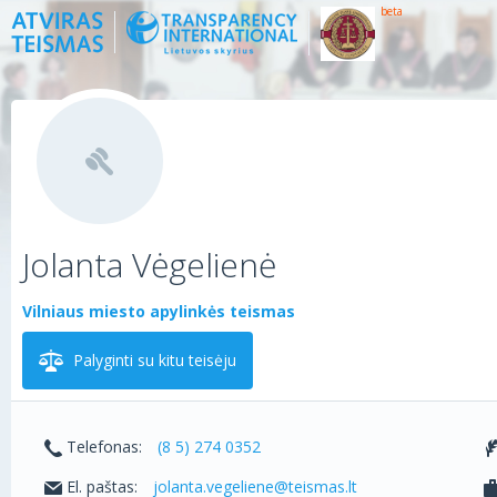
beta
Jolanta Vėgelienė
Vilniaus miesto apylinkės teismas
Palyginti su kitu teisėju
Telefonas:
(8 5) 274 0352
El. paštas:
jolanta.vegeliene@teismas.lt