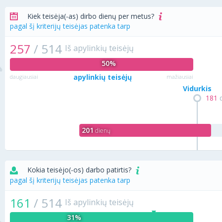
Kiek teisėja(-as) dirbo dienų per metus?
pagal šį kriterijų teisėjas patenka tarp
257
/
514
Iš apylinkių teisėjų
50%
apylinkių teisėjų
daugiausiai
mažiausiai
Vidurkis
181
d
201
dienų
Kokia teisėjo(-os) darbo patirtis?
pagal šį kriterijų teisėjas patenka tarp
161
/
514
Iš apylinkių teisėjų
31%