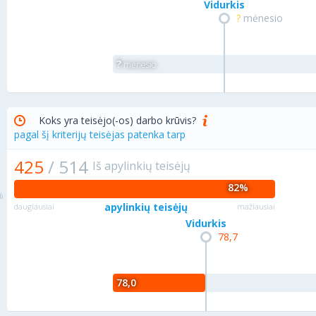
Vidurkis
?
mėnesio
?
mėnesio
Koks yra teisėjo(-os) darbo krūvis?
pagal šį kriterijų teisėjas patenka tarp
425
/
514
Iš apylinkių teisėjų
82%
apylinkių teisėjų
daugiausiai
mažiausiai
Vidurkis
78,7
78,0