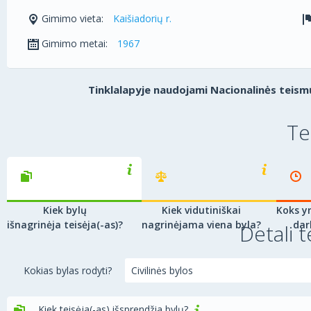
Gimimo vieta:
Kaišiadorių r.
Gimimo metai:
1967
Tinklalapyje naudojami Nacionalinės teismų
Te
Kiek bylų
Kiek vidutiniškai
Koks yr
išnagrinėja teisėja(-as)?
nagrinėjama viena byla?
dar
Detali t
Kokias bylas rodyti?
Kiek teisėja(-as) išsprendžia bylų?