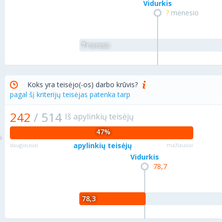
Vidurkis
?
mėnesio
?
mėnesio
Koks yra teisėjo(-os) darbo krūvis?
pagal šį kriterijų teisėjas patenka tarp
242
/
514
Iš apylinkių teisėjų
47%
apylinkių teisėjų
daugiausiai
mažiausiai
Vidurkis
78,7
78,3