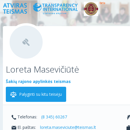
beta
Loreta Masevičiūtė
Šakių rajono apylinkės teismas
Palyginti su kitu teisėju
Telefonas:
(8 345) 60267
El. paštas:
loreta.maseviciute@teismas.lt