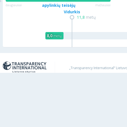
apylinkių teisėjų
daugiausiai
mažiausiai
Vidurkis
11,8
metų
8,0
metų
„Transparency International“ Lietuvos