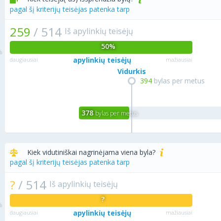
pagal šį kriterijų teisėjas patenka tarp
259
/
514
Iš apylinkių teisėjų
50%
apylinkių teisėjų
daugiausiai
mažiausiai
Vidurkis
394
bylas per metus
378
bylas per metus
Kiek vidutiniškai nagrinėjama viena byla?
pagal šį kriterijų teisėjas patenka tarp
?
/
514
Iš apylinkių teisėjų
?
apylinkių teisėjų
daugiausiai
mažiausiai