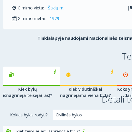
Gimimo vieta:
Šakių m.
Gimimo metai:
1979
Tinklalapyje naudojami Nacionalinės teismų
Te
Kiek bylų
Kiek vidutiniškai
Koks yr
išnagrinėja teisėja(-as)?
nagrinėjama viena byla?
dar
Detali t
Kokias bylas rodyti?
Kiek teisėja(-as) išsprendžia bylų?