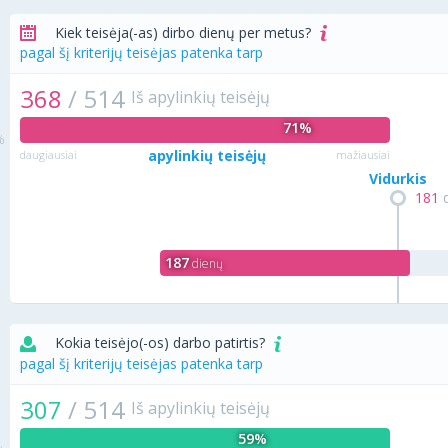
Kiek teisėja(-as) dirbo dienų per metus?
pagal šį kriterijų teisėjas patenka tarp
368
/
514
Iš apylinkių teisėjų
71%
apylinkių teisėjų
daugiausiai
mažiausiai
Vidurkis
181
d
187
dienų
Kokia teisėjo(-os) darbo patirtis?
pagal šį kriterijų teisėjas patenka tarp
307
/
514
Iš apylinkių teisėjų
59%