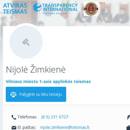
beta
Nijolė Žimkienė
Vilniaus miesto 1-asis apylinkės teismas
Palyginti su kitu teisėju
Telefonas:
(8 5) 231 0727
El. paštas:
nijole.zimkiene@teismas.lt