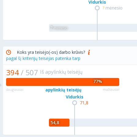
Vidurkis
?
mėnesio
?
mėnesio
Koks yra teisėjo(-os) darbo krūvis?
pagal šį kriterijų teisėjas patenka tarp
394
/
507
Iš apylinkių teisėjų
77%
apylinkių teisėjų
daugiausiai
mažiausiai
Vidurkis
71,8
54,8