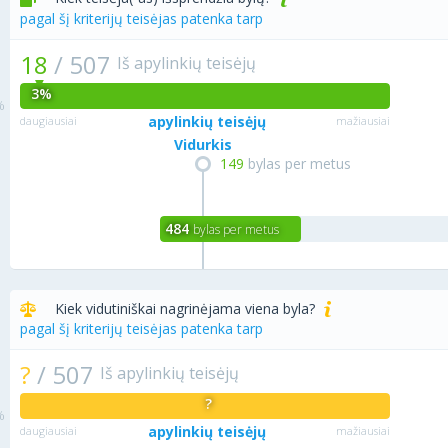
pagal šį kriterijų teisėjas patenka tarp
18
/
507
Iš apylinkių teisėjų
3%
apylinkių teisėjų
daugiausiai
mažiausiai
Vidurkis
149
bylas per metus
484
bylas per metus
Kiek vidutiniškai nagrinėjama viena byla?
pagal šį kriterijų teisėjas patenka tarp
?
/
507
Iš apylinkių teisėjų
?
apylinkių teisėjų
daugiausiai
mažiausiai