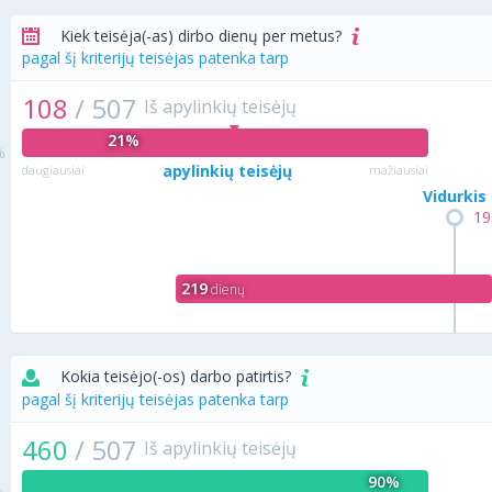
Kiek teisėja(-as) dirbo dienų per metus?
pagal šį kriterijų teisėjas patenka tarp
108
/
507
Iš apylinkių teisėjų
21%
apylinkių teisėjų
daugiausiai
mažiausiai
Vidurkis
19
219
dienų
Kokia teisėjo(-os) darbo patirtis?
pagal šį kriterijų teisėjas patenka tarp
460
/
507
Iš apylinkių teisėjų
90%