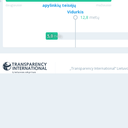
apylinkių teisėjų
daugiausiai
mažiausiai
Vidurkis
12,8
metų
5,0
metų
„Transparency International“ Lietuvos