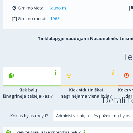
Gimimo vieta:
Kauno m.
Gimimo metai:
1968
Tinklalapyje naudojami Nacionalinės teismų
Te
Kiek bylų
Kiek vidutiniškai
Koks yr
išnagrinėja teisėja(-as)?
nagrinėjama viena byla?
dar
Detali t
Kokias bylas rodyti?
Kiek teisėja(-as) išsprendžia bylų?