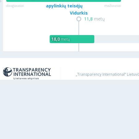
apylinkių teisėjų
daugiausiai
mažiausiai
Vidurkis
11,8
metų
18,0
metų
„Transparency International“ Lietuvos