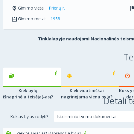
Gimimo vieta:
Prienų r.
Gimimo metai:
1958
Tinklalapyje naudojami Nacionalinės teismų
Te
Kiek bylų
Kiek vidutiniškai
Koks yr
išnagrinėja teisėja(-as)?
nagrinėjama viena byla?
dar
Detali t
Kokias bylas rodyti?
Kiek teisėja(-as) išsprendžia bylų?