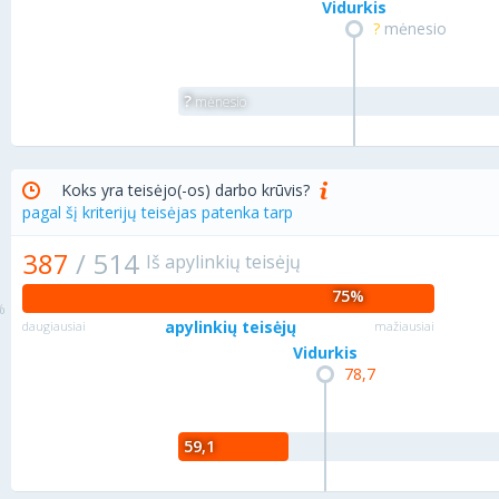
Vidurkis
?
mėnesio
?
mėnesio
Koks yra teisėjo(-os) darbo krūvis?
pagal šį kriterijų teisėjas patenka tarp
387
/
514
Iš apylinkių teisėjų
75%
apylinkių teisėjų
daugiausiai
mažiausiai
Vidurkis
78,7
59,1