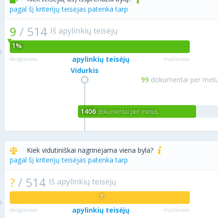
pagal šį kriterijų teisėjas patenka tarp
9
/
514
Iš apylinkių teisėjų
1%
apylinkių teisėjų
daugiausiai
mažiausiai
Vidurkis
99
dokumentai per met
1406
dokumentai per metus
Kiek vidutiniškai nagrinėjama viena byla?
pagal šį kriterijų teisėjas patenka tarp
?
/
514
Iš apylinkių teisėjų
?
apylinkių teisėjų
daugiausiai
mažiausiai