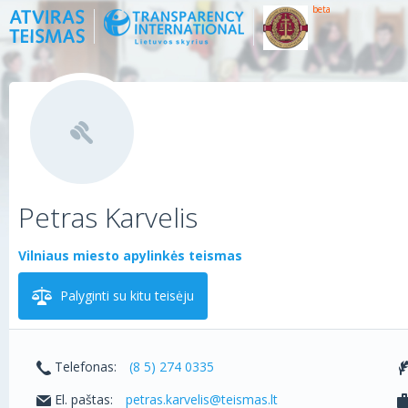
beta
Petras Karvelis
Vilniaus miesto apylinkės teismas
Palyginti su kitu teisėju
Telefonas:
(8 5) 274 0335
El. paštas:
petras.karvelis@teismas.lt