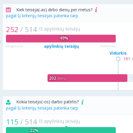
Kiek teisėja(-as) dirbo dienų per metus?
pagal šį kriterijų teisėjas patenka tarp
252
/
514
Iš apylinkių teisėjų
49%
apylinkių teisėjų
daugiausiai
mažiausiai
Vidurkis
181
d
202
dienų
Kokia teisėjo(-os) darbo patirtis?
pagal šį kriterijų teisėjas patenka tarp
115
/
514
Iš apylinkių teisėjų
22%