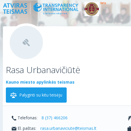
beta
Rasa Urbanavičiūtė
Kauno miesto apylinkės teismas
Palyginti su kitu teisėju
Telefonas:
8 (37) 466206
El. paštas:
rasa.urbanaviciute@teismas.lt