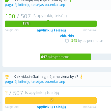
pagal šį kriterijų teisėjas patenka tarp
100
/
507
Iš apylinkių teisėjų
19%
apylinkių teisėjų
daugiausiai
mažiausiai
Vidurkis
343
bylas per metus
647
bylas per metus
Kiek vidutiniškai nagrinėjama viena byla?
pagal šį kriterijų teisėjas patenka tarp
?
/
507
Iš apylinkių teisėjų
?
apylinkių teisėjų
daugiausiai
mažiausiai