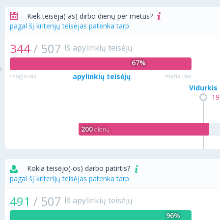
Kiek teisėja(-as) dirbo dienų per metus?
pagal šį kriterijų teisėjas patenka tarp
344
/
507
Iš apylinkių teisėjų
67%
apylinkių teisėjų
daugiausiai
mažiausiai
Vidurkis
19
200
dienų
Kokia teisėjo(-os) darbo patirtis?
pagal šį kriterijų teisėjas patenka tarp
491
/
507
Iš apylinkių teisėjų
96%