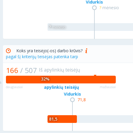
Vidurkis
?
mėnesio
?
mėnesio
Koks yra teisėjo(-os) darbo krūvis?
pagal šį kriterijų teisėjas patenka tarp
166
/
507
Iš apylinkių teisėjų
32%
apylinkių teisėjų
daugiausiai
mažiausiai
Vidurkis
71,8
81,5