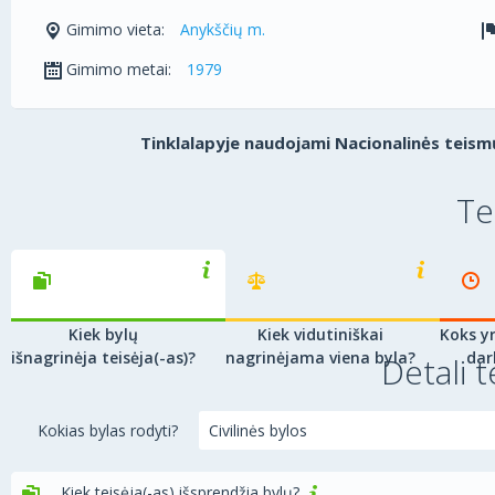
Gimimo vieta:
Anykščių m.
Gimimo metai:
1979
Tinklalapyje naudojami Nacionalinės teismų
Te
Kiek bylų
Kiek vidutiniškai
Koks yr
išnagrinėja teisėja(-as)?
nagrinėjama viena byla?
dar
Detali t
Kokias bylas rodyti?
Kiek teisėja(-as) išsprendžia bylų?