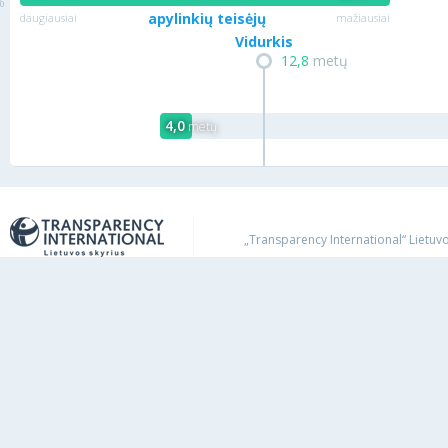
apylinkių teisėjų
daugiausiai
mažiausiai
Vidurkis
12,8
metų
4,0
metų
„Transparency International“ Lietuvos