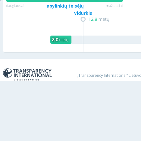
apylinkių teisėjų
daugiausiai
mažiausiai
Vidurkis
12,8
metų
8,0
metų
„Transparency International“ Lietuvos