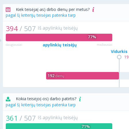
Kiek teisėja(-as) dirbo dienų per metus?
pagal šį kriterijų teisėjas patenka tarp
394
/
507
Iš apylinkių teisėjų
77%
apylinkių teisėjų
daugiausiai
mažiausiai
Vidurkis
19
192
dienų
Kokia teisėjo(-os) darbo patirtis?
pagal šį kriterijų teisėjas patenka tarp
361
/
507
Iš apylinkių teisėjų
71%