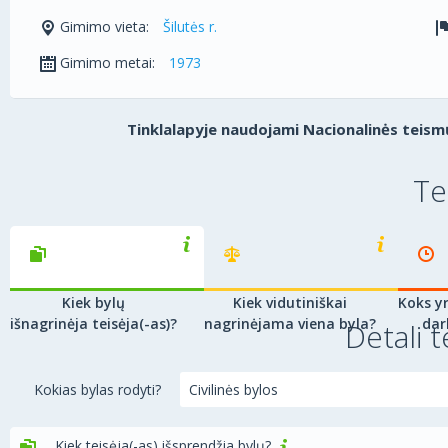
Gimimo vieta:
Šilutės r.
Gimimo metai:
1973
Tinklalapyje naudojami Nacionalinės teismų
Te
Kiek bylų
Kiek vidutiniškai
Koks yr
išnagrinėja teisėja(-as)?
nagrinėjama viena byla?
dar
Detali t
Kokias bylas rodyti?
Kiek teisėja(-as) išsprendžia bylų?