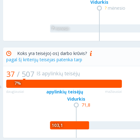
Vidurkis
?
mėnesio
?
mėnesio
Koks yra teisėjo(-os) darbo krūvis?
pagal šį kriterijų teisėjas patenka tarp
37
/
507
Iš apylinkių teisėjų
7%
apylinkių teisėjų
daugiausiai
mažiausiai
Vidurkis
71,8
103,1