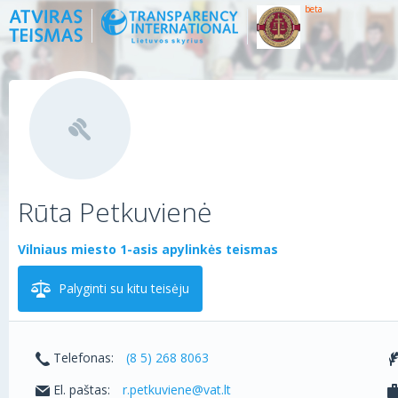
beta
Rūta Petkuvienė
Vilniaus miesto 1-asis apylinkės teismas
Palyginti su kitu teisėju
Telefonas:
(8 5) 268 8063
El. paštas:
r.petkuviene@vat.lt