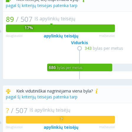
pagal šį kriterijų teisėjas patenka tarp
89
/
507
Iš apylinkių teisėjų
17%
apylinkių teisėjų
daugiausiai
mažiausiai
Vidurkis
343
bylas per metus
686
bylas per metus
Kiek vidutiniškai nagrinėjama viena byla?
pagal šį kriterijų teisėjas patenka tarp
?
/
507
Iš apylinkių teisėjų
?
apylinkių teisėjų
daugiausiai
mažiausiai