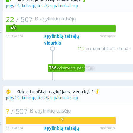
pagal šį kriterijų teisėjas patenka tarp
22
/
507
Iš apylinkių teisėjų
4%
apylinkių teisėjų
daugiausiai
mažiausiai
Vidurkis
112
dokumentai per metus
756
dokumentai per metus
Kiek vidutiniškai nagrinėjama viena byla?
pagal šį kriterijų teisėjas patenka tarp
?
/
507
Iš apylinkių teisėjų
?
apylinkių teisėjų
daugiausiai
mažiausiai