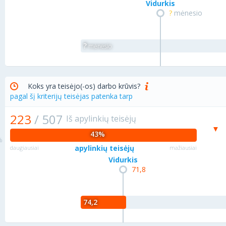
Vidurkis
?
mėnesio
?
mėnesio
Koks yra teisėjo(-os) darbo krūvis?
pagal šį kriterijų teisėjas patenka tarp
223
/
507
Iš apylinkių teisėjų
43%
apylinkių teisėjų
daugiausiai
mažiausiai
Vidurkis
71,8
74,2