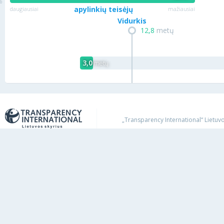
apylinkių teisėjų
daugiausiai
mažiausiai
Vidurkis
12,8
metų
3,0
metų
„Transparency International“ Lietuvos