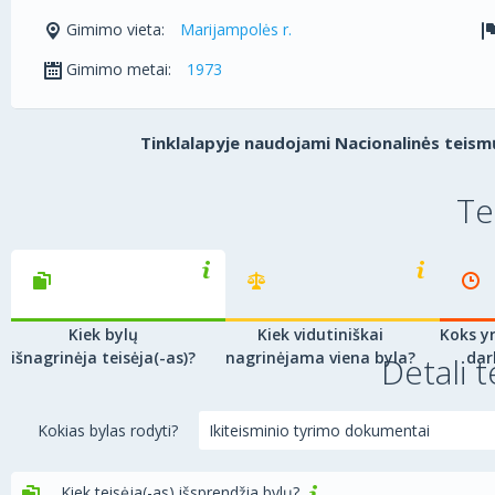
Gimimo vieta:
Marijampolės r.
Gimimo metai:
1973
Tinklalapyje naudojami Nacionalinės teismų
Te
Kiek bylų
Kiek vidutiniškai
Koks yr
išnagrinėja teisėja(-as)?
nagrinėjama viena byla?
dar
Detali t
Kokias bylas rodyti?
Kiek teisėja(-as) išsprendžia bylų?