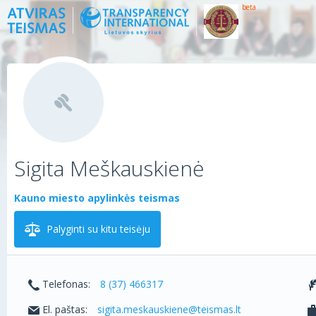
beta
Sigita Meškauskienė
Kauno miesto apylinkės teismas
Palyginti su kitu teisėju
Telefonas:
8 (37) 466317
El. paštas:
sigita.meskauskiene@teismas.lt