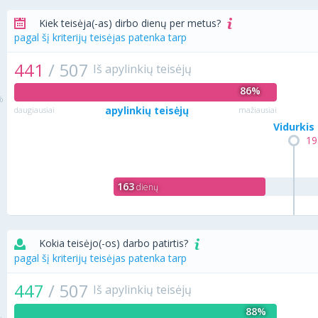
Kiek teisėja(-as) dirbo dienų per metus?
pagal šį kriterijų teisėjas patenka tarp
441
/
507
Iš apylinkių teisėjų
86%
apylinkių teisėjų
daugiausiai
mažiausiai
Vidurkis
19
163
dienų
Kokia teisėjo(-os) darbo patirtis?
pagal šį kriterijų teisėjas patenka tarp
447
/
507
Iš apylinkių teisėjų
88%