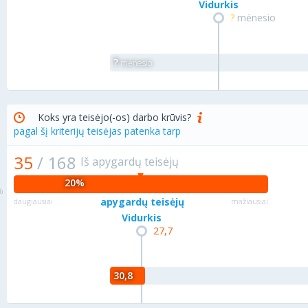
Vidurkis
?
mėnesio
?
mėnesio
Koks yra teisėjo(-os) darbo krūvis?
pagal šį kriterijų teisėjas patenka tarp
35
/
168
Iš apygardų teisėjų
20%
apygardų teisėjų
daugiausiai
mažiausiai
Vidurkis
27,7
30,8