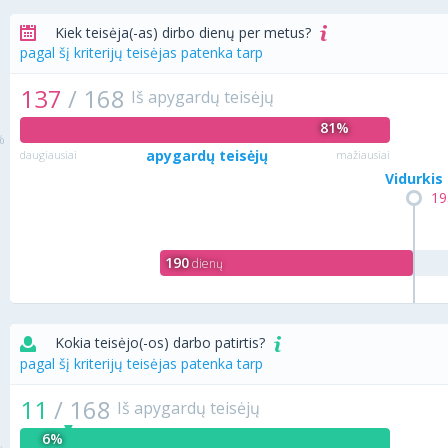
Kiek teisėja(-as) dirbo dienų per metus?
pagal šį kriterijų teisėjas patenka tarp
137
/
168
Iš apygardų teisėjų
81%
apygardų teisėjų
daugiausiai
mažiausiai
Vidurkis
19
190
dienų
Kokia teisėjo(-os) darbo patirtis?
pagal šį kriterijų teisėjas patenka tarp
11
/
168
Iš apygardų teisėjų
6%