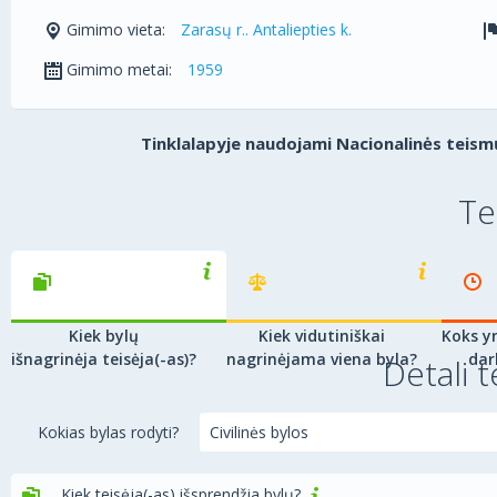
Gimimo vieta:
Zarasų r.. Antaliepties k.
Gimimo metai:
1959
Tinklalapyje naudojami Nacionalinės teismų
Te
Kiek bylų
Kiek vidutiniškai
Koks yr
išnagrinėja teisėja(-as)?
nagrinėjama viena byla?
dar
Detali t
Kokias bylas rodyti?
Kiek teisėja(-as) išsprendžia bylų?