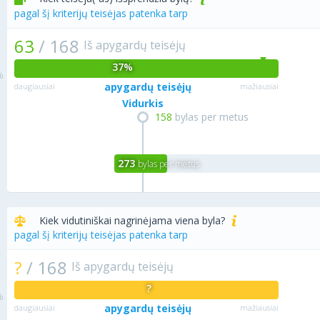
pagal šį kriterijų teisėjas patenka tarp
63
/
168
Iš apygardų teisėjų
37%
apygardų teisėjų
daugiausiai
mažiausiai
Vidurkis
158
bylas per metus
273
bylas per metus
Kiek vidutiniškai nagrinėjama viena byla?
pagal šį kriterijų teisėjas patenka tarp
?
/
168
Iš apygardų teisėjų
?
apygardų teisėjų
daugiausiai
mažiausiai