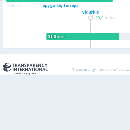
apygardų teisėjų
daugiausiai
mažiausiai
Vidurkis
19,0
metų
31,0
metų
„Transparency International“ Lietuvos