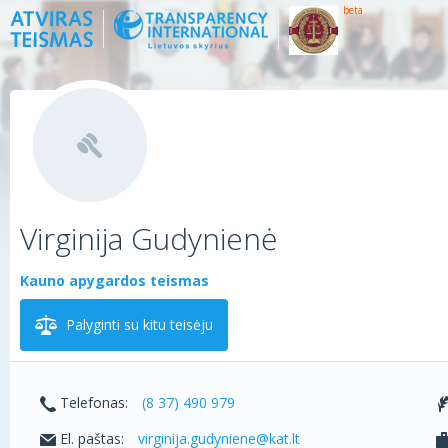
beta
Virginija Gudynienė
Kauno apygardos teismas
Palyginti su kitu teisėju
Telefonas:
(8 37) 490 979
El. paštas:
virginija.gudyniene@kat.lt